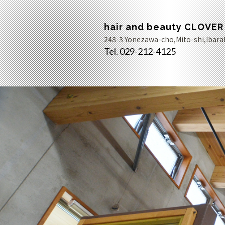
hair and beauty CLOVER
248-3 Yonezawa-cho,Mito-shi,Ibara
Tel. 029-212-4125