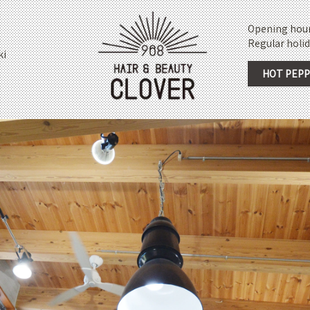
Opening hours
Regular holi
ki
HOT PEPP